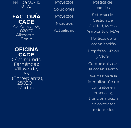
Tel. +34 967 19
Proyectos
Política de
01 72
cookies
Soluciones
Sistema de
FACTORÍA
Proyectos
Gestión de
CADE
Nosotros
Calidad, Medio
Av. Adeca, 55,
Actualidad
02007
Ambiente e I+D+i
Albacete -
Políticas de la
Spain
organización
OFICINA
Propósito, Misión
CADE
y Visión
C/Raimundo
Compromiso de
Fernández
Villaverde,
la organización
53
Ayudas para la
(Entreplanta),
formalización de
28020 –
Madrid
contratos en
prácticas y
transformación
en contratos
indefinidos