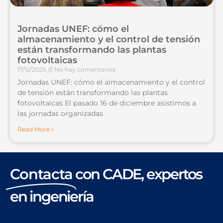
Jornadas UNEF: cómo el
almacenamiento y el control de tensión
están transformando las plantas
fotovoltaicas
17/12/2025
No hay comentarios
Jornadas UNEF: cómo el almacenamiento y el control
de tensión están transformando las plantas
fotovoltaicas El pasado 16 de diciembre asistimos a
las jornadas organizadas
Read More »
Contacta
con CADE, expertos
en ingeniería