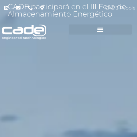
CADE participará en el III Foro de
CADE People
Almacenamiento Energético