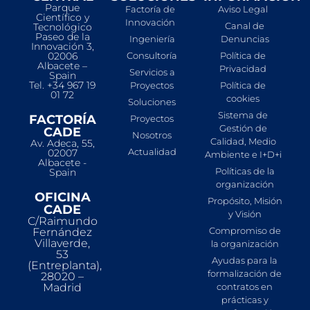
Parque
Factoría de
Aviso Legal
Científico y
Innovación
Canal de
Tecnológico
Paseo de la
Ingeniería
Denuncias
Innovación 3,
02006
Consultoría
Política de
Albacete –
Privacidad
Servicios a
Spain
Tel. +34 967 19
Proyectos
Política de
01 72
cookies
Soluciones
Sistema de
FACTORÍA
Proyectos
Gestión de
CADE
Nosotros
Calidad, Medio
Av. Adeca, 55,
Actualidad
02007
Ambiente e I+D+i
Albacete -
Políticas de la
Spain
organización
OFICINA
Propósito, Misión
CADE
y Visión
C/Raimundo
Compromiso de
Fernández
Villaverde,
la organización
53
Ayudas para la
(Entreplanta),
formalización de
28020 –
Madrid
contratos en
prácticas y