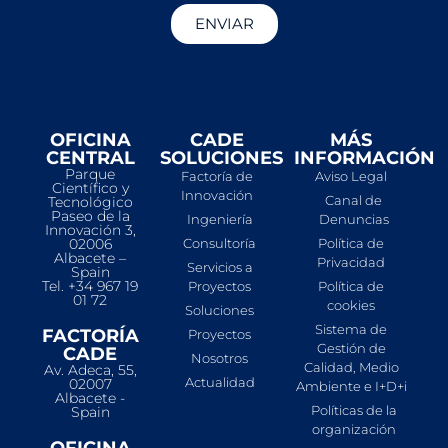
ENVIAR
OFICINA
CADE
MÁS
CENTRAL
SOLUCIONES
INFORMACIÓN
Parque
Factoría de
Aviso Legal
Científico y
Innovación
Canal de
Tecnológico
Paseo de la
Ingeniería
Denuncias
Innovación 3,
02006
Consultoría
Política de
Albacete –
Privacidad
Servicios a
Spain
Tel. +34 967 19
Proyectos
Política de
01 72
cookies
Soluciones
Sistema de
FACTORÍA
Proyectos
Gestión de
CADE
Nosotros
Calidad, Medio
Av. Adeca, 55,
Actualidad
02007
Ambiente e I+D+i
Albacete -
Políticas de la
Spain
organización