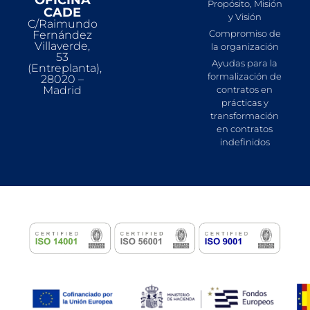
OFICINA
Propósito, Misión
CADE
y Visión
C/Raimundo
Compromiso de
Fernández
Villaverde,
la organización
53
Ayudas para la
(Entreplanta),
formalización de
28020 –
Madrid
contratos en
prácticas y
transformación
en contratos
indefinidos