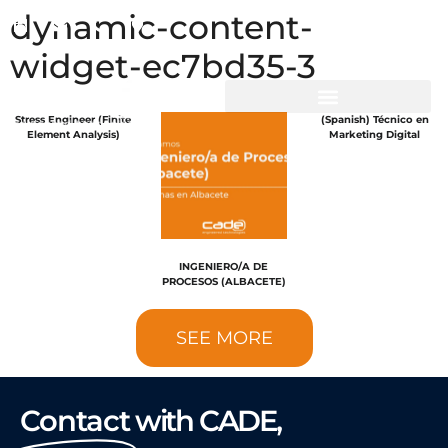
dynamic-content-
CADE People
widget-ec7bd35-3
Stress Engineer (Finite
(Spanish) Técnico en
Element Analysis)​
Marketing Digital
INGENIERO/A DE
PROCESOS (ALBACETE)
SEE MORE
Contact
with CADE,