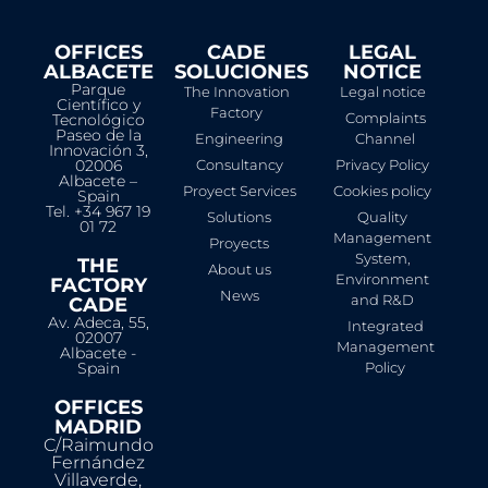
OFFICES
CADE
LEGAL
ALBACETE
SOLUCIONES
NOTICE​
Parque
The Innovation
Legal notice
Científico y
Factory
Complaints
Tecnológico
Paseo de la
Engineering
Channel
Innovación 3,
02006
Consultancy
Privacy Policy
Albacete –
Proyect Services
Cookies policy
Spain
Tel. +34 967 19
Solutions
Quality
01 72
Management
Proyects
System,
THE
About us
Environment
FACTORY
News
and R&D
CADE
Av. Adeca, 55,
Integrated
02007
Management
Albacete -
Spain
Policy
OFFICES
MADRID
C/Raimundo
Fernández
Villaverde,