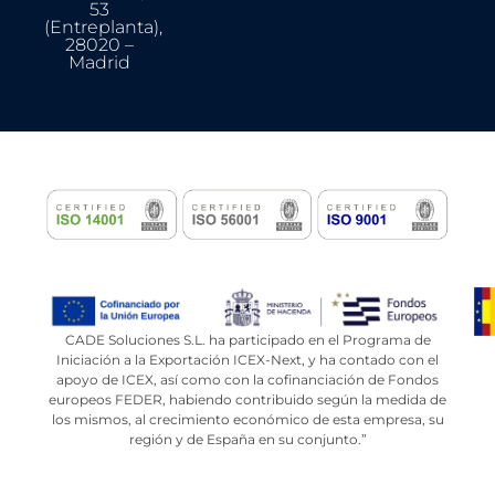
53
(Entreplanta),
28020 –
Madrid
CADE Soluciones S.L. ha participado en el Programa de
Iniciación a la Exportación ICEX-Next, y ha contado con el
apoyo de ICEX, así como con la cofinanciación de Fondos
europeos FEDER, habiendo contribuido según la medida de
los mismos, al crecimiento económico de esta empresa, su
región y de España en su conjunto.”