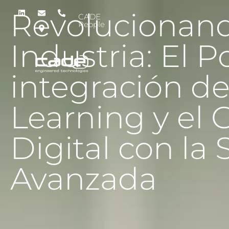
Revolucionand
CADE
People
Industria: El P
integración d
Learning y el
Digital con la
Avanzada