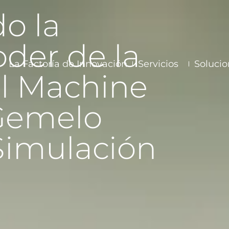
o la
oder de la
La Factoría de Innovación
Servicios
Solucio
el Machine
 Gemelo
 Simulación