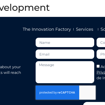
evelopment
The Innovation Factory
Services
So
Ac
 about your
Priv
s will reach
de I