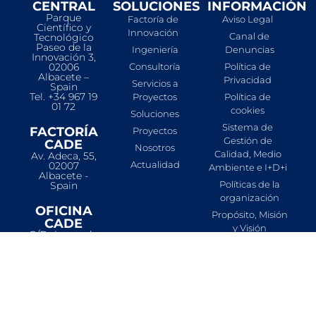
CENTRAL
SOLUCIONES
INFORMACIÓN
Parque
Factoría de
Aviso Legal
Científico y
Innovación
Canal de
Tecnológico
Paseo de la
Ingeniería
Denuncias
Innovación 3,
02006
Consultoría
Política de
Albacete –
Privacidad
Servicios a
Spain
Tel. +34 967 19
Proyectos
Política de
01 72
cookies
Soluciones
Sistema de
FACTORÍA
Proyectos
Gestión de
CADE
Nosotros
Calidad, Medio
Av. Adeca, 55,
Actualidad
02007
Ambiente e I+D+i
Albacete -
Políticas de la
Spain
organización
OFICINA
Propósito, Misión
CADE
y Visión
C/Raimundo
Compromiso de
Fernández
Villaverde,
la organización
53
Ayudas para la
(Entreplanta),
formalización de
28020 –
Madrid
contratos en
prácticas y