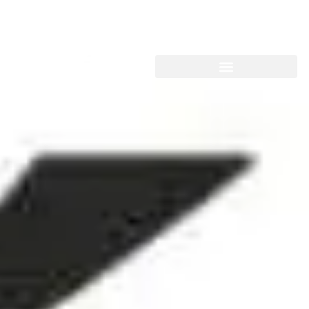
Libro blanco de gasificación
CADE People
hidrotermal