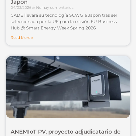
Japón
04/03/2026
No hay comentarios
CADE llevará su tecnología SCWG a Japón tras ser
seleccionada por la UE para la misión EU Business
Hub @ Smart Energy Week Spring 2026
Read More »
ANEMIoT PV, proyecto adjudicatario de