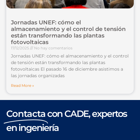
Jornadas UNEF: cómo el
almacenamiento y el control de tensión
están transformando las plantas
fotovoltaicas
17/12/2025
No hay comentarios
Jornadas UNEF: cómo el almacenamiento y el control
de tensión están transformando las plantas
fotovoltaicas El pasado 16 de diciembre asistimos a
las jornadas organizadas
Read More »
Contacta
con CADE, expertos
en ingeniería